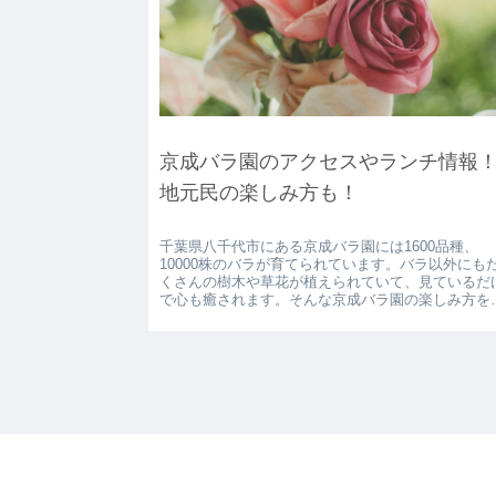
京成バラ園のアクセスやランチ情報
地元民の楽しみ方も！
千葉県八千代市にある京成バラ園には1600品種、
10000株のバラが育てられています。バラ以外にも
くさんの樹木や草花が植えられていて、見ているだ
で心も癒されます。そんな京成バラ園の楽しみ方を
元民がご紹介しちゃいます！