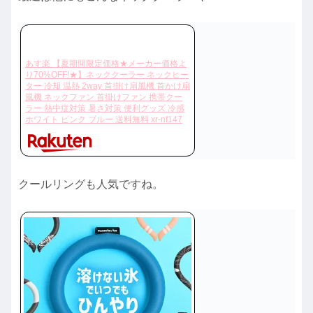
あす楽 【夏期間限定価格★メーカー価格よ
り70%OFF!★】ネッククーラー ネックヒー
ター 冷却 温熱 2way 首掛け扇風機 首かけ扇
風機 ネックファン 首掛けファン 携帯クー
ラー 熱中症対策 暑さ対策 便利グッズ 冷感
ホワイト ピンク ブルー 送料無料 xr-nf147
クールリングも人気ですね。