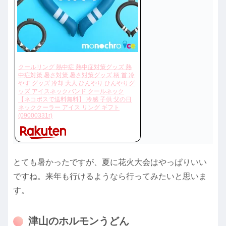
クールリング 熱中症 熱中症対策グッズ 熱
中症対策 暑さ対策 暑さ対策グッズ 柄 首 冷
やす グッズ 冷却 大人 ひんやり ひんやりグ
ッズ アイスネックバンド クールネック
【ネコポスで送料無料】 冷感 子供 父の日
ネッククーラー アイス リング ギフト
(09000331r)
とても暑かったですが、夏に花火大会はやっぱりいい
ですね。来年も行けるようなら行ってみたいと思いま
す。
津山のホルモンうどん