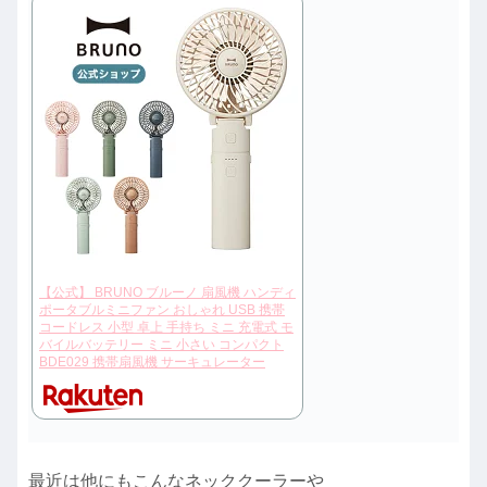
【公式】 BRUNO ブルーノ 扇風機 ハンディ
ポータブルミニファン おしゃれ USB 携帯
コードレス 小型 卓上 手持ち ミニ 充電式 モ
バイルバッテリー ミニ 小さい コンパクト
BDE029 携帯扇風機 サーキュレーター
最近は他にもこんなネッククーラーや