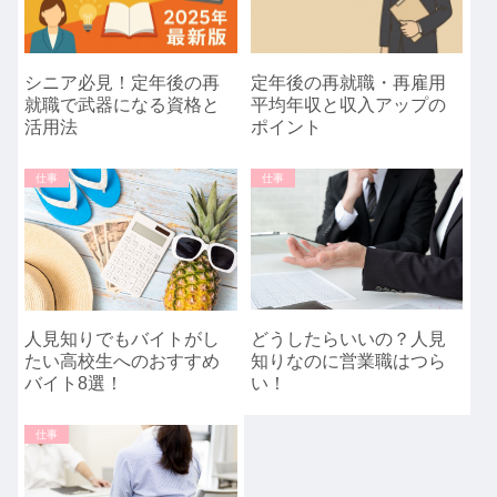
シニア必見！定年後の再
定年後の再就職・再雇用
就職で武器になる資格と
平均年収と収入アップの
活用法
ポイント
仕事
仕事
どうしたらいいの？人見
人見知りでもバイトがし
知りなのに営業職はつら
たい高校生へのおすすめ
い！
バイト8選！
仕事