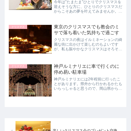
今年は"たまたま"ひとりでクリスマスを
迎えそうな方に、ひとりのクリスマスだ
からこそあの夢を叶えてみませんか。そ
う、子どものころに夢見たホールケーキ
のひとり喰いです！ネットで注文できる
お一人様でもOKなクリスマスケーキを
東京のクリスマスでも教会のミ
クリスマス
ご紹介します。
サで落ち着いた気持ちで過ごす
クリスマスの夜はイルミネーションの綺
麗な街に出かけて楽しむのもよいです
が、私も賑やかなクリスマスはそろそろ
いいかなという年齢になってきました。
そんなときに気になったのが教会のクリ
スマスミサです。教会のミサは誰でも参
神戸ルミナリエに車で行くのに
クリスマス
加できるものなのでしょうか...
停め易い駐車場
神戸ルミナリエには2年程前に行ったこ
とがあります。県外から行かれるかたも
いらっしゃると思うので、岡山県から車
で行った時のアクセス方法や駐車場など
ご紹介しておこうと思います。
楽しいクリスマス会のプレゼント交換。