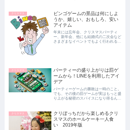
る神社へお参りしてみましょう。今回は
恋愛運アップの神社の中から一日で何箇
所か歩いて巡るプランをご紹介です。
ビンゴゲームの景品は何にしよ
クリスマス
うか、嬉しい、おもしろ、安い
アイテム
年末には忘年会、クリスマスパーティ
ー、新年会、他にも結婚式の二次会など
さまざまなイベントでもよく行われるビ
ンゴゲーム。今回はビンゴゲーム企画中
の幹事さんに参考にしてもらいたいビン
ゴゲーム景品のアイデアを価格帯毎にい
くつか集めてみました。
パーティーの盛り上がりは罰ゲ
クリスマス
ームから！LINEを利用したアイ
デア
パーティーゲームの勝敗は一時のこと。
でも、その後の罰ゲームが実はもっと盛
り上がる秘密のスパイスになり得るんで
す。LINEを駆使して、オンラインでつ
ながる今、新しい形の罰ゲームを取り入
れてみませんか？面白くて、ちょっとユ
クリぼっちだから楽しめるクリ
クリスマス
ニークな罰ゲームで、みんなの笑顔を引
スマスのホールケーキ一人食
き出しましょう。
い 2019年版