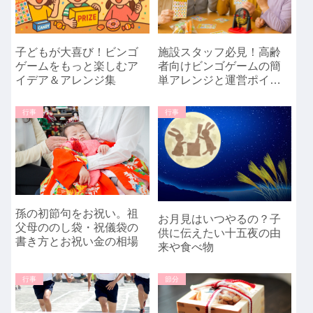
子どもが大喜び！ビンゴ
施設スタッフ必見！高齢
ゲームをもっと楽しむア
者向けビンゴゲームの簡
イデア＆アレンジ集
単アレンジと運営ポイン
ト
行事
行事
孫の初節句をお祝い。祖
お月見はいつやるの？子
父母ののし袋・祝儀袋の
供に伝えたい十五夜の由
書き方とお祝い金の相場
来や食べ物
行事
節分