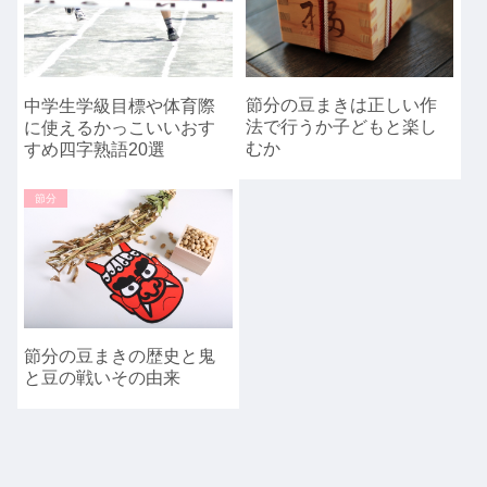
節分の豆まきは正しい作
中学生学級目標や体育際
法で行うか子どもと楽し
に使えるかっこいいおす
むか
すめ四字熟語20選
節分
節分の豆まきの歴史と鬼
と豆の戦いその由来