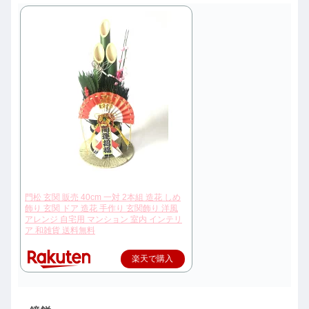
門松 玄関 販売 40cm 一対 2本組 造花 しめ
飾り 玄関 ドア 造花 手作り 玄関飾り 洋風
アレンジ 自宅用 マンション 室内 インテリ
ア 和雑貨 送料無料
楽天で購入