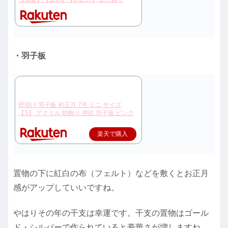
・羽子板
壁掛け 羽子板 初正月 7号 ミニ サイズ
【S】 アクリル 額飾り 押絵 羽子板 ピンク
楽天で購入
置物の下に紅白の布（フェルト）などを敷くとお正月
感がアップしていいですね。
やはりその年の干支は幸運です。干支の置物はゴール
ド・シルバーで作られていると豪華さが増しますね。