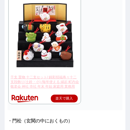
干支 置物 十二支セット/ 錦彩招福寿々十二
支段飾り(土鈴・小) /毎年使える 縁起 町内会
敬老会 神社 寺社 年末 年始 家庭用 業務用
楽天で購入
・門松（玄関の中におくもの）