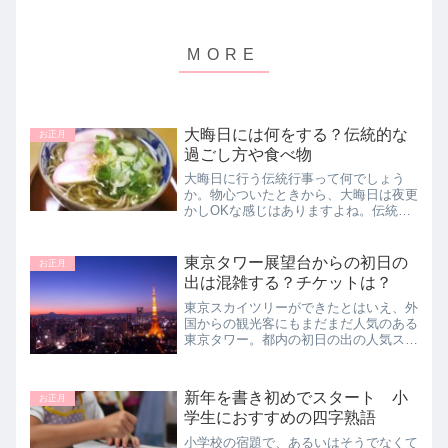
大晦日には何をする？伝統的な
お正月
過ごし方や食べ物
大晦日に行う伝統行事って何でしょう
か。物心ついたときから、大晦日は夜更
かしOKな感じはありますよね。伝統的
には大晦日には何をして過ごすのか、ど
んな食べ物を食べるのかといったところ
をお話していきます。
東京タワー展望台からの初日の
お正月
出は混雑する？チケットは？
東京スカイツリーができたとはいえ、外
国からの観光客にもまだまだ人気のある
東京タワー。都内の初日の出の人気スポ
ットとしても大変な人気があります。元
旦には東京タワーからの初日の出を見に
行ってみませんか。
新年を書き初めでスタート 小
お正月
学生におすすめの四字熟語
小学校の宿題で、あるいはそうでなくて