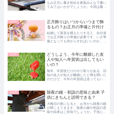
もお正月に書き初めを家族みんなで書い
てみてはいかがでしょうか。今回は書き
初めのお題として、小学生向けの四字熟
語をいくつかピックアップしてご紹介し
ます。
正月飾りはいつからいつまで飾
お正月
るもの？お正月の準備と片付け
結婚して新居を構えたりすると、自分達
でお正月飾りの準備が必要です。いざ準
備となっても何からすればいいのか、い
つからいつまで飾るものなのか分からな
いことも多いです。今回は、お正月飾り
の準備と片付け、地域性の違いについて
どうしよう、今年に離婚した友
お正月
解説していきますね。
人や知人へ年賀状は出してもい
いの？
毎年、年賀状だけのやり取りがある、旧
知の友人や知人が離婚したと噂を聞いた
のだけど、今年の年賀状は送ってもいい
ものかどうか。そもそもおめでとうと書
いてよいものか。ちょっと悩んでしまい
ますよね。このような場合の年賀状の送
除夜の鐘・初詣の意味と由来 子
お正月
り方についてまとめてみました。
供にきちんと説明できる？
大晦日の夜になると、お寺から除夜の鐘
が聞こえてきます。除夜の鐘や初詣の意
味や由来はご存知でしょうか。子供に聞