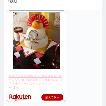
・鏡餅
鏡餅 アイリスの鏡もち 小 生きりもち・生
まるもち 300g送料無料 年末年始 年越し お
正月 小さいサイズ かがみもち アイリスフ
ーズ[cpir]
楽天で購入