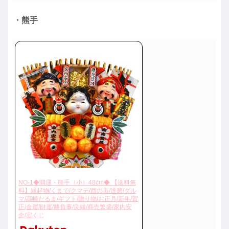
・熊手
NO-1◆開運・熊手（小）48cm◆ 【送料無
料】縁起物/くまで/クマデ/酉の市/達磨/ダル
マ/高崎だるま/ギフト/贈り物/お正月/新年/賀
正/金運/財運/勝負事/良縁/商売繁盛/家内安
全/宝くじ