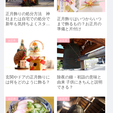
正月飾りの処分方法 神
社または自宅での処分で
正月飾りはいつからいつ
新年も気持ちよくスター
まで飾るもの？お正月の
ト！
準備と片付け
お正月
お正月
玄関やドアの正月飾りに
除夜の鐘・初詣の意味と
は何をどのように飾る？
由来 子供にきちんと説明
できる？
お正月
お正月