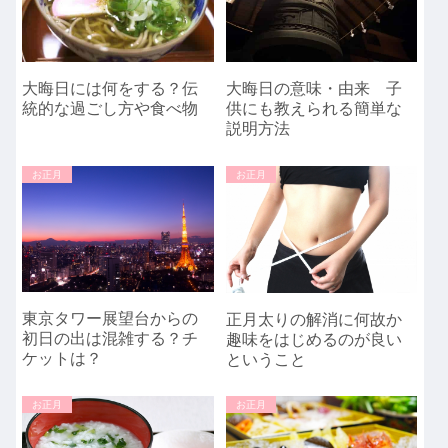
大晦日には何をする？伝
大晦日の意味・由来 子
統的な過ごし方や食べ物
供にも教えられる簡単な
説明方法
お正月
お正月
東京タワー展望台からの
正月太りの解消に何故か
初日の出は混雑する？チ
趣味をはじめるのが良い
ケットは？
ということ
お正月
お正月