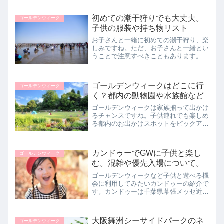
うに鮮度を保ちつつ持ち帰りたいです
ね。アサリの持ち帰り方や家に帰ってか
初めての潮干狩りでも大丈夫。
ゴールデンウィーク
らの砂抜き、塩抜きの手順な...
子供の服装や持ち物リスト
お子さんと一緒に初めての潮干狩り、楽
しみですね。ただ、お子さんと一緒とい
うことで注意すべきこともあります。服
装は水着で大丈夫でしょうか？どんなも
のを持っていけばよいでしょうか?主に
潮干狩りに出かける前の準備についての
ゴールデンウィークはどこに行
ゴールデンウィーク
ご紹介です。
く？都内の動物園や水族館など
ゴールデンウィークは家族揃って出かけ
るチャンスですね。子供連れでも楽しめ
る都内のお出かけスポットをピックアッ
プ。それぞれのスポットの様子や混雑状
況などを確認してお出かけの用意の参考
にしてみてください。
カンドゥーでGWに子供と楽し
ゴールデンウィーク
む。混雑や優先入場について。
ゴールデンウィークなど子供と遊べる機
会に利用してみたいカンドゥーの紹介で
す。カンドゥーは千葉県幕張メッセ近く
にある職業体験型テーマパークです。お
子さんがいろいろな仕事を楽しみながら
体験できて、とても面白そうですね。
大阪舞洲シーサイドパークのネ
ゴールデンウィーク