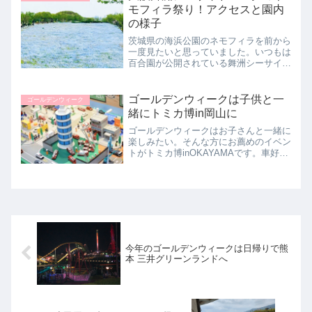
モフィラ祭り！アクセスと園内
の様子
茨城県の海浜公園のネモフィラを前から
一度見たいと思っていました。いつもは
百合園が公開されている舞洲シーサイド
パークですが、今年はネモフィラが植え
られて、公開されるそうです！これは行
くしかない！ということで行ってきまし
ゴールデンウィークは子供と一
ゴールデンウィーク
た。
緒にトミカ博in岡山に
ゴールデンウィークはお子さんと一緒に
楽しみたい。そんな方にお薦めのイベン
トがトミカ博inOKAYAMAです。車好き
の男の子なら大喜びではないでしょう
か。イベント内容やお薦めの回り方など
のご紹介です。
今年のゴールデンウィークは日帰りで熊
本 三井グリーンランドへ