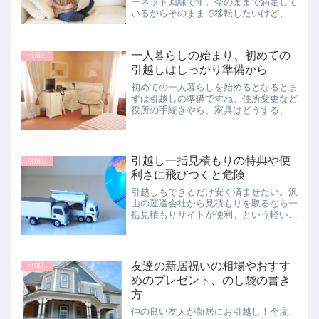
ーネット回線です。今のままで満足して
いるからそのままで移転したいけど、新
規契約になるのか。新規の場合はホーム
ページやメールはどうなる等、ちょっと
整理してみましょう。
一人暮らしの始まり、初めての
引越し
引越しはしっかり準備から
初めての一人暮らしを始めるとなるとま
ずは引越しの準備ですね。住所変更など
役所の手続きやら、家具はどうする、引
越し業者は？などなどいろいろと準備か
ら考えることがたくさんあります。今回
は引越し前に準備しておくとよい事柄の
紹介です。
引越し一括見積もりの特典や便
引越し
利さに飛びつくと危険
引越しもできるだけ安く済ませたい。沢
山の運送会社から見積もりを取るなら一
括見積もりサイトが便利。という軽い気
持ちで引越し見積もりの一括サイトに登
録して後悔する人もいるみたいです。引
越し一括見積もりサイトのメリット、デ
メリットや使い方のアイデ...
友達の新居祝いの相場やおすす
引越し
めのプレゼント、のし袋の書き
方
仲の良い友人が新居にお引越し！今度、