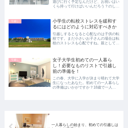
遊びに行く予定なんだけど、お祝いはい
くら持って行けばいいんだろう？のし袋
の書き方もわからないや…とお悩みのア
ナタに、友人の新居祝いの相場とのし袋
の書き方を解説していきます！
小学生の転校ストレスを緩和す
引越し
るにはどのように対応すべきか
引越しするとなると心配なのは子供の転
校です。まだ小さいお子さんの場合は転
校のストレスも心配ですね。親として子
供のストレスにはどのように対処すれば
良いでしょうか。
女子大学生初めての一人暮ら
引越し
し！必要なものリストで引越し
前の準備を！
この春、大学に入学が決まり晴れて大学
生になったあなた。初めての一人暮らし
の準備はいかがですか？18歳で一人暮
らしとなと何から準備すれば良いのか悩
みますよね。まずは、引越しするにあた
って何が必要なのかご紹介していきま
す。
一人暮らしの始まり、初めての引越しは