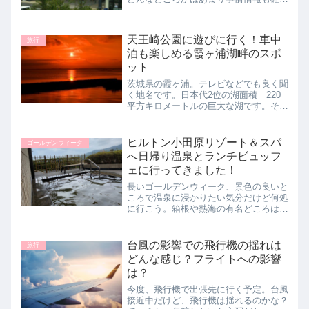
していませんでしたが、比較的に行きや
すい場所なので期待大です。自動車に彼
女を乗せて出発です。
天王崎公園に遊びに行く！車中
旅行
泊も楽しめる霞ヶ浦湖畔のスポ
ット
茨城県の霞ヶ浦。テレビなどでも良く聞
く地名です。日本代2位の湖面積 220
平方キロメートルの巨大な湖です。その
湖畔にあるのが天王崎公園。美しい景色
を眺めながら車中泊などを楽しむ方も多
いです。私も良く遊びに行く、天王崎公
ヒルトン小田原リゾート＆スパ
ゴールデンウィーク
園をご紹介します！
へ日帰り温泉とランチビュッフ
ェに行ってきました！
長いゴールデンウィーク、景色の良いと
ころで温泉に浸かりたい気分だけど何処
に行こう。箱根や熱海の有名どころは人
出も多いかな～。そこでヒルトン小田原
リゾート＆スパへ行ってみました。大人
の雰囲気でゆったりと過ごしたい時には
台風の影響での飛行機の揺れは
旅行
ぴったりということですが。
どんな感じ？フライトへの影響
は？
今度、飛行機で出張先に行く予定。台風
接近中だけど、飛行機は揺れるのかな？