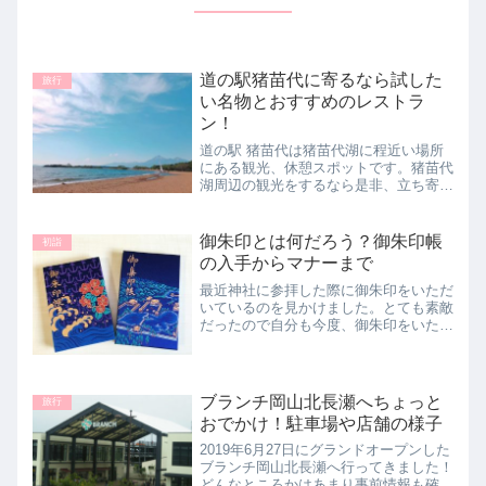
道の駅猪苗代に寄るなら試した
旅行
い名物とおすすめのレストラ
ン！
道の駅 猪苗代は猪苗代湖に程近い場所
にある観光、休憩スポットです。猪苗代
湖周辺の観光をするなら是非、立ち寄っ
てみてください。私たちが訪れたときの
感想とともに道の駅猪苗代の名物やレス
トランなどをご紹介していきます！
御朱印とは何だろう？御朱印帳
初詣
の入手からマナーまで
最近神社に参拝した際に御朱印をいただ
いているのを見かけました。とても素敵
だったので自分も今度、御朱印をいただ
いてみようかと思ったのですが、そもそ
もそんなに手軽にお願いできるものなの
か、御朱印についていただき方からマナ
ーなどをまとめてみました。
ブランチ岡山北長瀬へちょっと
旅行
おでかけ！駐車場や店舗の様子
2019年6月27日にグランドオープンした
ブランチ岡山北長瀬へ行ってきました！
どんなところかはあまり事前情報も確認