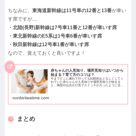
ちなみに、
東海道新幹線は11号車の12番と13番
が車い
す席ですが…
・北陸(長野)新幹線は7号車11番と12番が車いす席
・東北新幹線のE5系は1号車6番が車いす席
・秋田新幹線は12号車1番が車いす席
なので、覚えておくと良いですよ！
赤ちゃんの人見知り、場所見知りはいつから
始まる？育て方のコツは？
今までどこに連れて行っても比較的おとなしくしてく
れていた赤ちゃんが人見知りや場所見知りが始まる
と、病院やお出かけ先でスイッチが入ったように泣き
はじめたりします。ぐずられると新米お母さんとして
は困ってしまいますよね。赤ちゃんの人見知り、場所
見知りへはどのように対処するのが良いのでしょう
nonbiriteatime.com
か。
まとめ