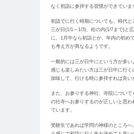
なく初詣に参拝する習慣ができていま
初詣でに行く時期についても、時代とと
三が日(1/1～1/3)、松の内(1/7
に、1月中なら初詣とか、年内の初め
も考え方が異なるようです。
一般的には三が日中にという方が多い
感じも楽しみたい方は三が日中に行く
加味して、行ける時に参拝すれば良い
また、お参りする神社、寺院について
の社寺へお参りするのが正しいと思わ
ています。
受験生であれば学問の神様のところへ
う感じで初詣に行く先を決めても良い