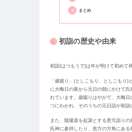
まとめ
初詣の歴史や由来
初詣(はつもうで)は年が明けて初めて
「歳籠り」(としこもり、としごもり)
に大晦日の夜から元日の朝にかけて氏
れています。歳籠りはやがて、大晦日
つにわかれ、そのうちの元日詣が初詣
また、陰陽道を起源とする恵方詣りの
氏神に参拝したり、恵方の方角にある