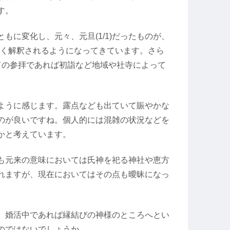
す。
もに変化し、元々、元旦(1/1)だったものが、
まで)と広く解釈されるようになってきています。さら
ての参拝であれば初詣など地域や社寺によって
ように感じます。露点なども出ていて賑やかな
のが良いですね。個人的には混雑の状況などを
かと考えています。
も元来の意味においては氏神を祀る神社や恵方
れますが、現在においてはその点も曖昧になっ
、婚活中であれば縁結びの神様のところへとい
のではないでしょうか。