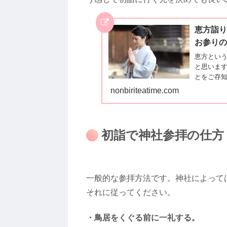
恵方詣り
お参り
恵方とい
と思います
とをご存
の恵方、
nonbiriteatime.com
でや恵方
初詣で神社参拝の仕方
一般的な参拝方法です。神社によって
それに従ってください。
・鳥居をくぐる前に一礼する。