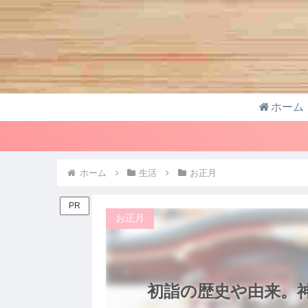
ホーム
ホーム
生活
お正月
PR
お正月
初詣の歴史や由来。